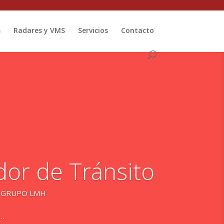
s
Radares y VMS
Servicios
Contacto
dor de Tránsito
de GRUPO LMH
e…