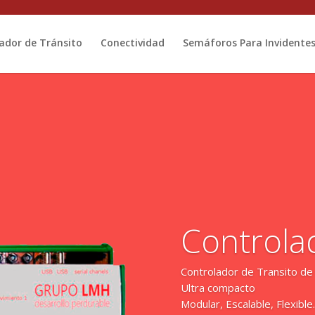
ador de Tránsito
Conectividad
Semáforos Para Invidente
Controla
Controlador de Transito 
Ultra compacto
Modular, Escalable, Flexibl