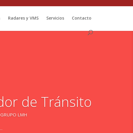
s
Radares y VMS
Servicios
Contacto
dor de Tránsito
de GRUPO LMH
e…