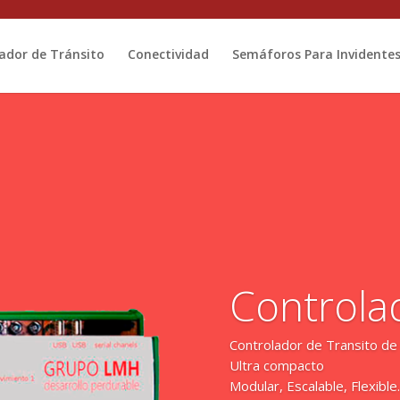
ador de Tránsito
Conectividad
Semáforos Para Invidente
Controla
Controlador de Transito 
Ultra compacto
Modular, Escalable, Flexibl