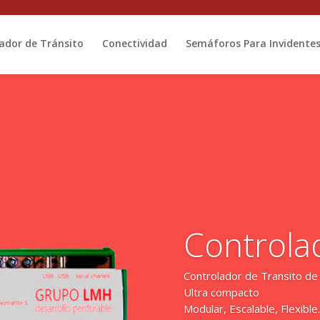
ador de Tránsito
Conectividad
Semáforos Para Invidente
Controla
Controlador de Transito 
Ultra compacto
Modular, Escalable, Flexibl