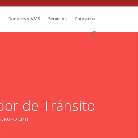
s
Radares y VMS
Servicios
Contacto
dor de Tránsito
de GRUPO LMH
e…